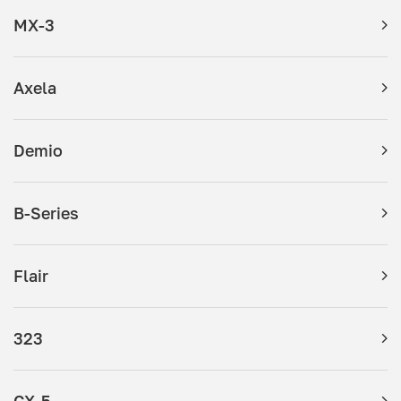
MX-3
Axela
Demio
B-Series
Flair
323
CX-5