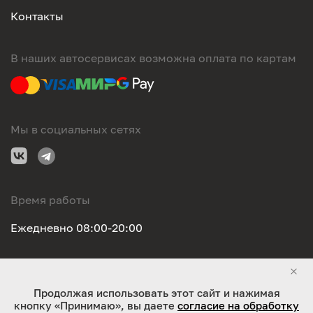
Контакты
В наших автосервисах возможна оплата по картам
Мы в социальных сетях
Время работы
Ежедневно 08:00-20:00
Правовая информация
Продолжая использовать этот сайт и нажимая
кнопку «Принимаю», вы даете
согласие на обработку
ООО "Оригинал-сервис". Все права защищены 2026