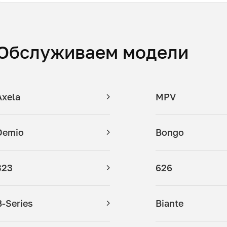
Обслуживаем модели
Axela
MPV
Demio
Bongo
323
626
B-Series
Biante