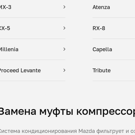
MX-3
Atenza
CX-5
RX-8
Millenia
Capella
Proceed Levante
Tribute
Замена муфты компрессор
Система кондиционирования Mazda фильтрует и ох