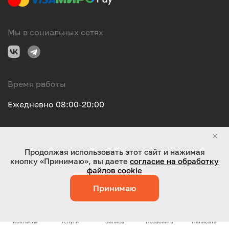
Мы в социальных сетях
Время работы
Ежедневно 08:00-20:00
Правовая информация
Продолжая использовать этот сайт и нажимая
кнопку «Принимаю», вы даете
согласие на обработку
ООО "Оригинал-сервис". Все права защищены 2026
файлов cookie
Принимаю
Работает на технологиях:
Jaky
Контакты
Услуги
Запись
Позвонить
Написать