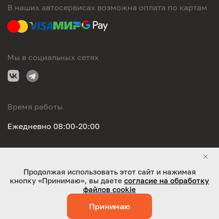
В наших автосервисах возможна оплата по картам
Мы в социальных сетях
Время работы
Ежедневно 08:00-20:00
Правовая информация
Продолжая использовать этот сайт и нажимая
кнопку «Принимаю», вы даете
согласие на обработку
ООО "Оригинал-сервис". Все права защищены 2026
файлов cookie
Принимаю
Работает на технологиях:
Jaky