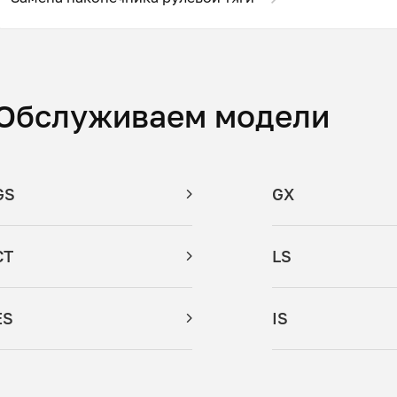
Обслуживаем модели
GS
GX
CT
LS
ES
IS