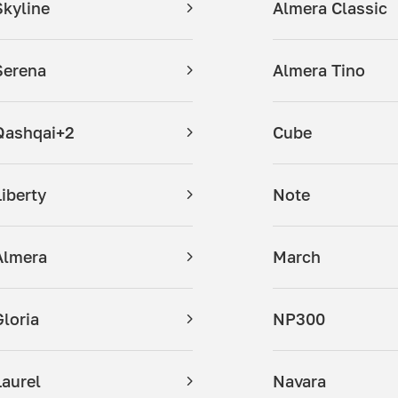
Skyline
Almera Classic
Serena
Almera Tino
Qashqai+2
Cube
Liberty
Note
Almera
March
Gloria
NP300
Laurel
Navara