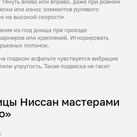
тянуть влево или вправо, даже при ровном
ески или износ элементов рулевого
о на высокой скорости.
жание из-под днища при проезде
 шарниров или креплений. Игнорировать
ерьезных поломок.
на гладком асфальте чувствуется вибрация
тили упругость. Такая подвеска не гасит
ицы Ниссан мастерами
о»
: