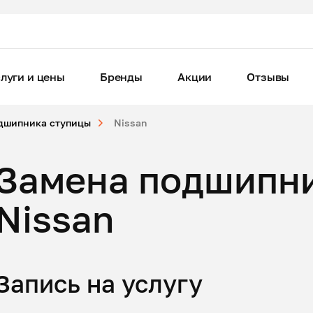
луги и цены
Бренды
Акции
Отзывы
дшипника ступицы
Nissan
Замена подшипн
Nissan
Запись на услугу