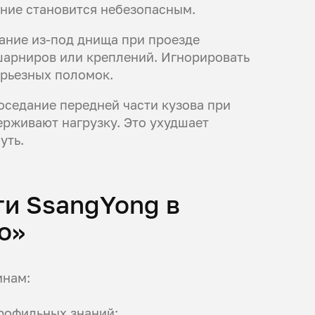
ение становится небезопасным.
жание из-под днища при проезде
 шарниров или креплений. Игнорировать
ерьезных поломок.
оседание передней части кузова при
ерживают нагрузку. Это ухудшает
уть.
ти SsangYong в
о»
инам:
профильных знаний;