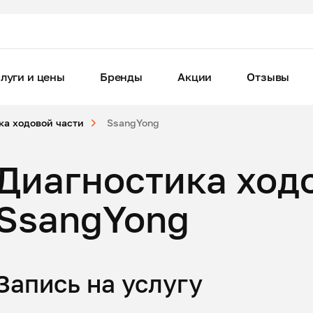
луги и цены
Бренды
Акции
Отзывы
ка ходовой части
SsangYong
Диагностика ход
SsangYong
Запись на услугу