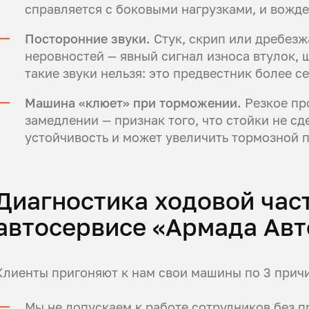
справляется с боковыми нагрузками, и вожд
Посторонние звуки.
Стук, скрип или дребез
неровностей — явный сигнал износа втулок,
такие звуки нельзя: это предвестник более с
Машина «клюет» при торможении.
Резкое пр
замедлении — признак того, что стойки не сд
устойчивость и может увеличить тормозной п
Диагностика ходовой час
автосервисе «Армада Авт
Клиенты пригоняют к нам свои машины по 3 прич
Мы не допускаем к работе сотрудников без 