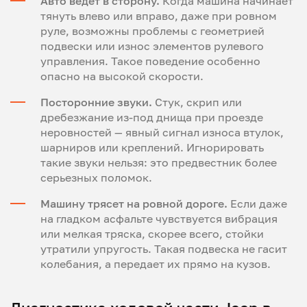
Авто ведет в сторону.
Когда машина начинает
тянуть влево или вправо, даже при ровном
руле, возможны проблемы с геометрией
подвески или износ элементов рулевого
управления. Такое поведение особенно
опасно на высокой скорости.
Посторонние звуки.
Стук, скрип или
дребезжание из-под днища при проезде
неровностей — явный сигнал износа втулок,
шарниров или креплений. Игнорировать
такие звуки нельзя: это предвестник более
серьезных поломок.
Машину трясет на ровной дороге.
Если даже
на гладком асфальте чувствуется вибрация
или мелкая тряска, скорее всего, стойки
утратили упругость. Такая подвеска не гасит
колебания, а передает их прямо на кузов.