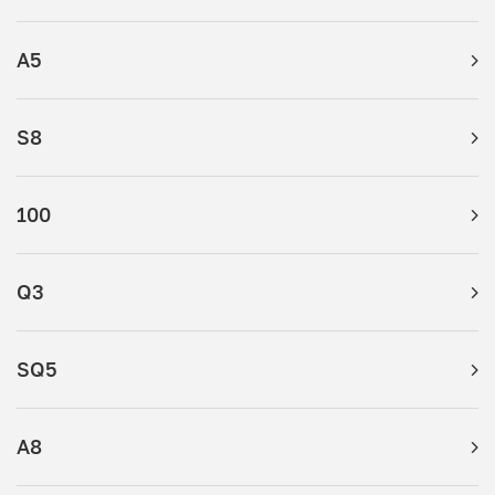
A5
S8
100
Q3
SQ5
A8