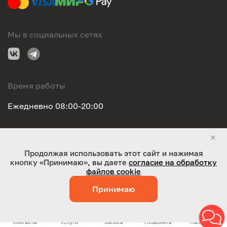
Мы в социальных сетях
Время работы
Ежедневно 08:00-20:00
Правовая информация
Продолжая использовать этот сайт и нажимая
кнопку «Принимаю», вы даете
согласие на обработку
ООО "Оригинал-сервис". Все права защищены 2026
файлов cookie
Принимаю
Работает на технологиях:
Jaky
Контакты
Услуги
Запись
Позвонить
Написать