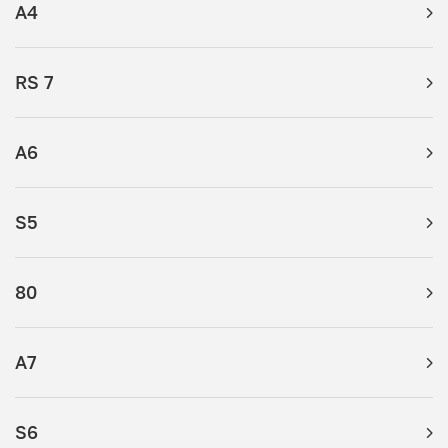
A4
RS 7
A6
S5
80
A7
S6