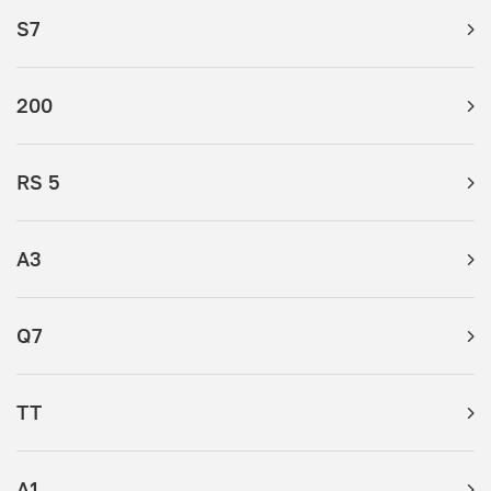
S7
200
RS 5
A3
Q7
TT
A1