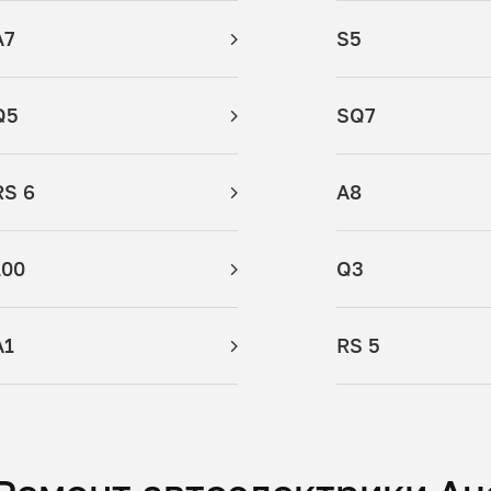
A7
S5
Q5
SQ7
RS 6
A8
100
Q3
A1
RS 5