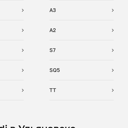
A3
A2
S7
SQ5
TT