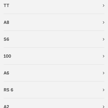
TT
A8
S6
100
A6
RS 6
A2