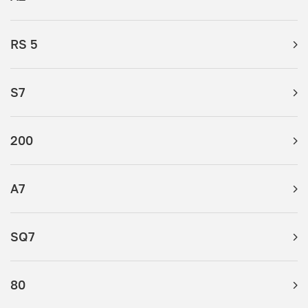
RS 5
S7
200
A7
SQ7
80