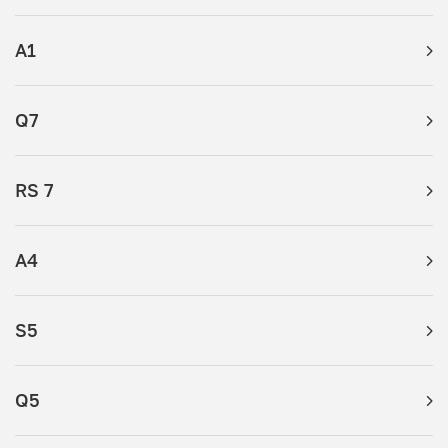
A1
Q7
RS 7
A4
S5
Q5