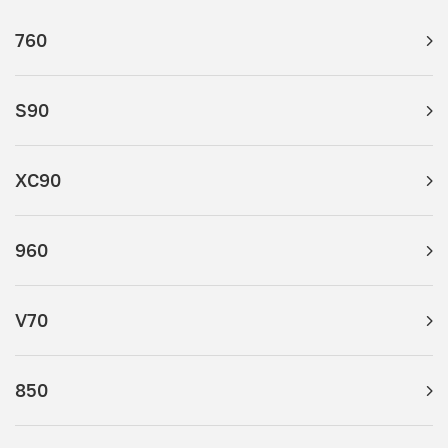
760
S90
XC90
960
V70
850