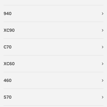
940
XC90
C70
XC60
460
S70