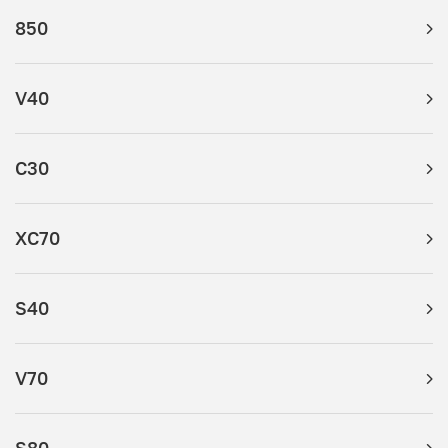
850
V40
C30
XC70
S40
V70