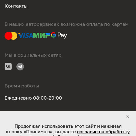
Контакты
В наших автосервисах возможна оплата по картам
Мы в социальных сетях
Время работы
Ежедневно 08:00-20:00
Правовая информация
Продолжая использовать этот сайт и нажимая
кнопку «Принимаю», вы даете
согласие на обработку
ООО "Оригинал-сервис". Все права защищены 2026