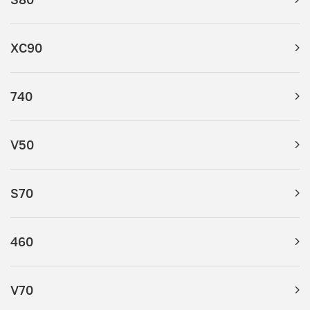
XC90
740
V50
S70
460
V70