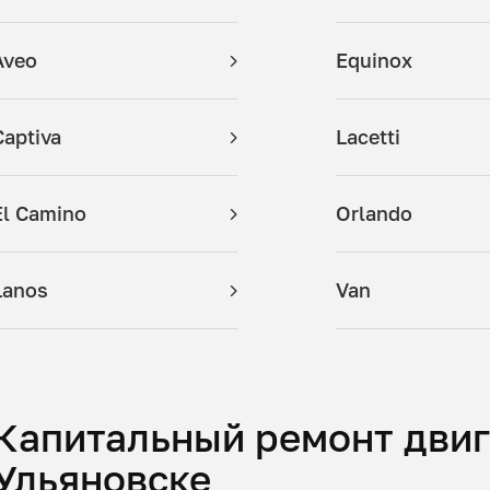
Aveo
Equinox
Captiva
Lacetti
El Camino
Orlando
Lanos
Van
Капитальный ремонт двига
Ульяновске