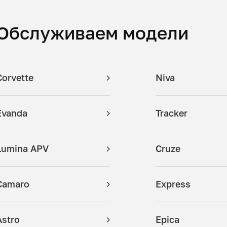
Обслуживаем модели
Corvette
Niva
Evanda
Tracker
Lumina APV
Cruze
Camaro
Express
Astro
Epica