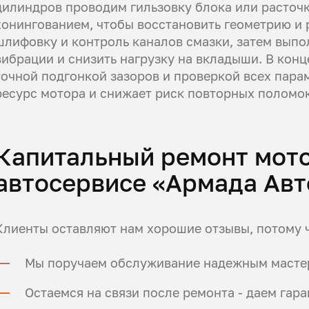
цилиндров проводим гильзовку блока или расточ
хонингованием, чтобы восстановить геометрию и
шлифовку и контроль каналов смазки, затем вып
вибрации и снизить нагрузку на вкладыши. В конц
точной подгонкой зазоров и проверкой всех пара
ресурс мотора и снижает риск повторных поломок
Капитальный ремонт мото
автосервисе «Армада Авт
Клиенты оставляют нам хорошие отзывы, потому ч
Мы поручаем обслуживание надежным масте
Остаемся на связи после ремонта - даем гар