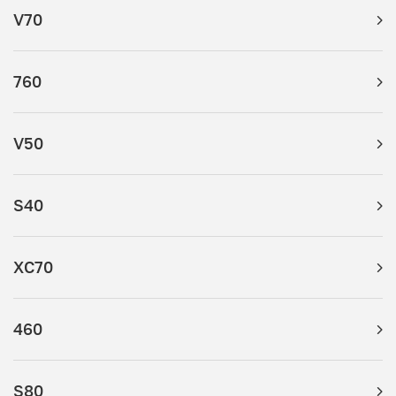
V70
760
V50
S40
XC70
460
S80