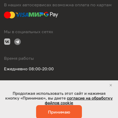
В наших автосервисах возможна оплата по картам
Мы в социальных сетях
Время работы
Ежедневно 08:00-20:00
Правовая информация
Продолжая использовать этот сайт и нажимая
кнопку «Принимаю», вы даете
согласие на обработку
ООО "Оригинал-сервис". Все права защищены 2026
файлов cookie
Принимаю
Работает на технологиях:
Jaky