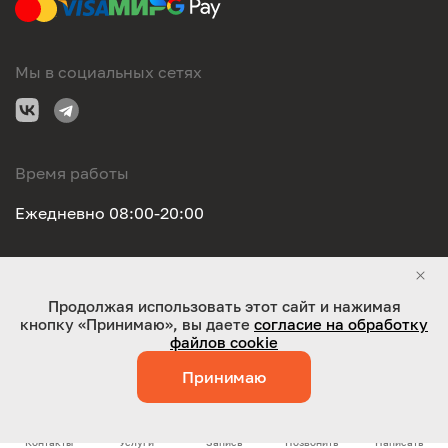
Мы в социальных сетях
Время работы
Ежедневно 08:00-20:00
Правовая информация
Продолжая использовать этот сайт и нажимая
кнопку «Принимаю», вы даете
согласие на обработку
ООО "Оригинал-сервис". Все права защищены 2026
файлов cookie
Принимаю
Работает на технологиях:
Jaky
Контакты
Услуги
Запись
Позвонить
Написать