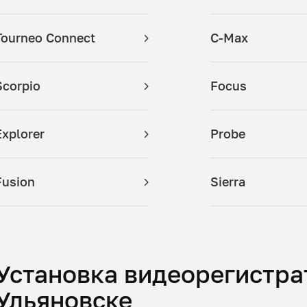
Tourneo Connect
C-Max
Scorpio
Focus
Explorer
Probe
Fusion
Sierra
Установка видеорегистра
Ульяновске