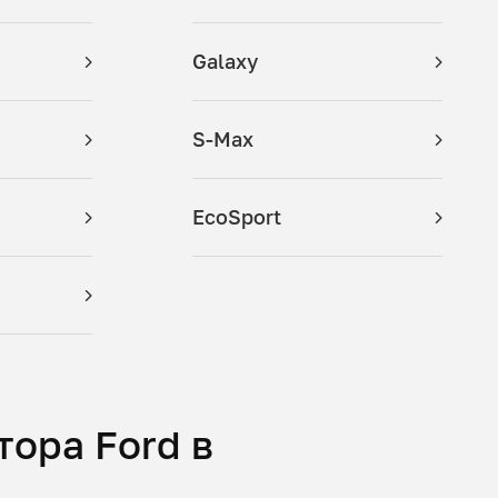
Galaxy
S-Max
EcoSport
тора Ford в