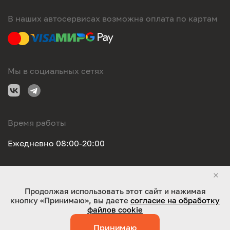
В наших автосервисах возможна оплата по картам
Мы в социальных сетях
Время работы
Ежедневно 08:00-20:00
Правовая информация
Продолжая использовать этот сайт и нажимая
кнопку «Принимаю», вы даете
согласие на обработку
ООО "Оригинал-сервис". Все права защищены 2026
файлов cookie
Принимаю