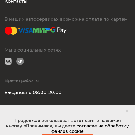
Контакты
В наших автосервисах возможна оплата по картам
Мы в социальных сетях
Время работы
Ежедневно 08:00-20:00
Правовая информация
Продолжая использовать этот сайт и нажимая
кнопку «Принимаю», вы даете
согласие на обработку
ООО "Оригинал-сервис". Все права защищены 2026
файлов cookie