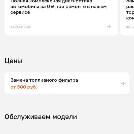
Полная комплексная диагностика
Зам
автомобиля за 0 ₽ при ремонте в нашем
ра
сервисе
то
ко
до 31.08.2026
до 3
Цены
Замена топливного фильтра
от 300 руб.
Обслуживаем модели