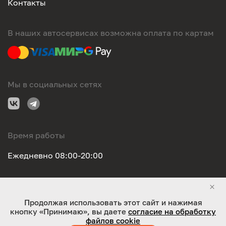
Контакты
В наших автосервисах возможна оплата по картам
Мы в социальных сетях
Время работы
Ежедневно 08:00-20:00
Правовая информация
Продолжая использовать этот сайт и нажимая
кнопку «Принимаю», вы даете
согласие на обработку
ООО "Оригинал-сервис". Все права защищены 2026
файлов cookie