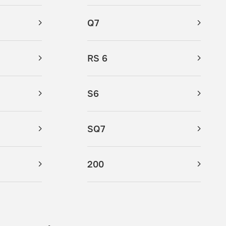
Q7
RS 6
S6
SQ7
200