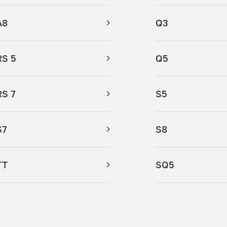
A8
Q3
RS 5
Q5
RS 7
S5
S7
S8
TT
SQ5