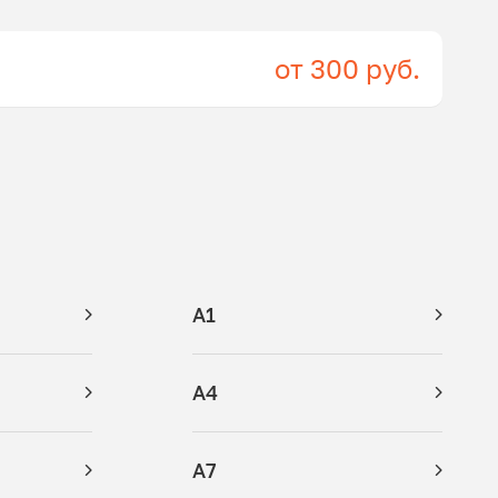
от 300 руб.
A1
A4
A7