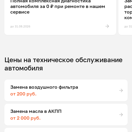
Полная комплексная диагностика
Зам
автомобиля за 0 ₽ при ремонте в нашем
ра
сервисе
то
ко
до 31.08.2026
до 3
Цены на техническое обслуживание
автомобиля
Замена воздушного фильтра
от 200 руб.
Замена масла в АКПП
от 2 000 руб.