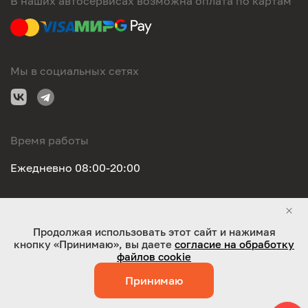
В наших автосервисах возможна оплата по картам
Мы в социальных сетях
Время работы
Ежедневно 08:00-20:00
Правовая информация
Продолжая использовать этот сайт и нажимая
кнопку «Принимаю», вы даете
согласие на обработку
ООО "Оригинал-сервис". Все права защищены 2026
файлов cookie
Принимаю
Работает на технологиях:
Jaky