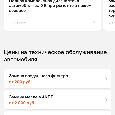
Полная комплексная диагностика
Зам
автомобиля за 0 ₽ при ремонте в нашем
ра
сервисе
то
ко
до 31.08.2026
до 3
Цены на техническое обслуживание
автомобиля
Замена воздушного фильтра
от 200 руб.
Замена масла в АКПП
от 2 000 руб.