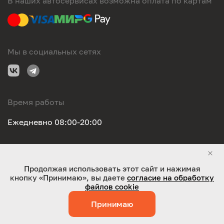
В наших автосервисах возможна оплата по картам
Мы в социальных сетях
Время работы
Ежедневно 08:00-20:00
Правовая информация
Продолжая использовать этот сайт и нажимая
кнопку «Принимаю», вы даете
согласие на обработку
ООО "Оригинал-сервис". Все права защищены 2026
файлов cookie
Принимаю
Работает на технологиях:
Jaky