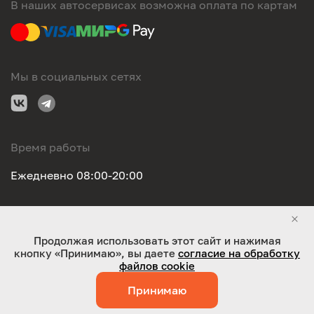
В наших автосервисах возможна оплата по картам
Мы в социальных сетях
Время работы
Ежедневно 08:00-20:00
Правовая информация
Продолжая использовать этот сайт и нажимая
кнопку «Принимаю», вы даете
согласие на обработку
ООО "Оригинал-сервис". Все права защищены 2026
файлов cookie
Принимаю
Работает на технологиях:
Jaky