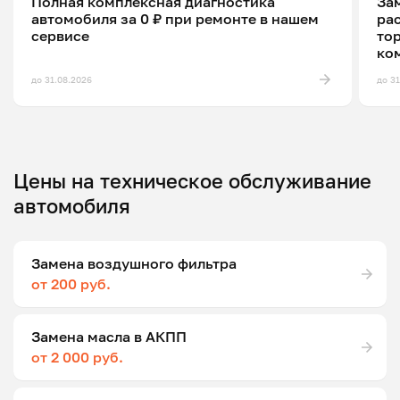
Полная комплексная диагностика
Зам
автомобиля за 0 ₽ при ремонте в нашем
ра
сервисе
то
ко
до 31.08.2026
до 3
Цены на техническое обслуживание
автомобиля
Замена воздушного фильтра
от 200 руб.
Замена масла в АКПП
от 2 000 руб.