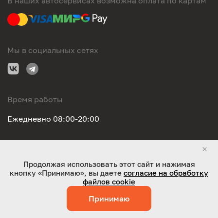
В наших автосервисах возможна оплата по картам
Мы в социальных сетях
Время работы
Ежедневно 08:00-20:00
Правовая информация
Продолжая использовать этот сайт и нажимая
кнопку «Принимаю», вы даете
согласие на обработку
ООО "Оригинал-сервис". Все права защищены 2026
файлов cookie
Принимаю
Работает на технологиях:
Jaky