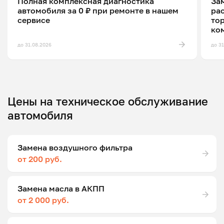
Полная комплексная диагностика
Зам
автомобиля за 0 ₽ при ремонте в нашем
ра
сервисе
то
ко
до 31.08.2026
до 3
Цены на техническое обслуживание
автомобиля
Замена воздушного фильтра
от 200 руб.
Замена масла в АКПП
от 2 000 руб.