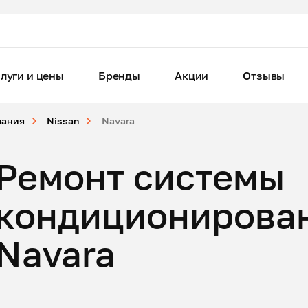
луги и цены
Бренды
Акции
Отзывы
вания
Nissan
Navara
Ремонт системы
кондиционирован
Navara