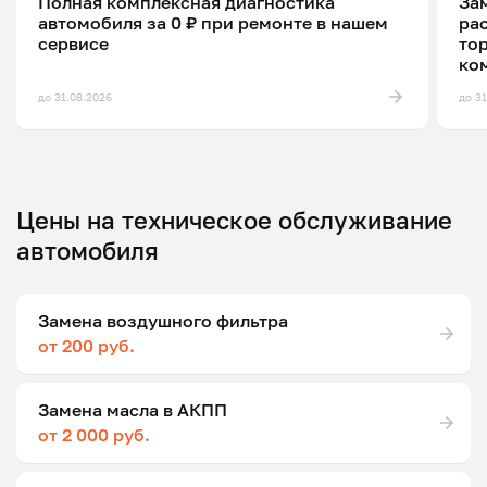
Полная комплексная диагностика
Зам
автомобиля за 0 ₽ при ремонте в нашем
ра
сервисе
то
ко
до 31.08.2026
до 3
Цены на техническое обслуживание
автомобиля
Замена воздушного фильтра
от 200 руб.
Замена масла в АКПП
от 2 000 руб.