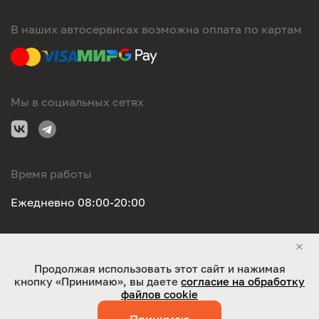
В наших автосервисах возможна оплата по картам
Мы в социальных сетях
Время работы
Ежедневно 08:00-20:00
Правовая информация
Продолжая использовать этот сайт и нажимая
кнопку «Принимаю», вы даете
согласие на обработку
ООО "Оригинал-сервис". Все права защищены 2026
файлов cookie