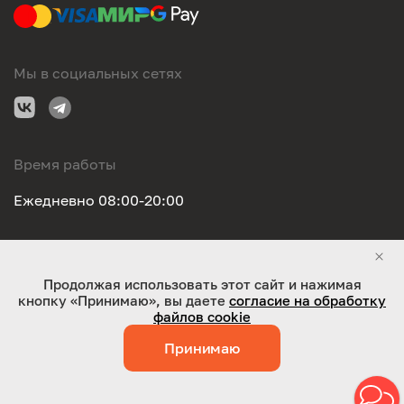
Мы в социальных сетях
Время работы
Ежедневно 08:00-20:00
Правовая информация
Продолжая использовать этот сайт и нажимая
кнопку «Принимаю», вы даете
согласие на обработку
ООО "Оригинал-сервис". Все права защищены 2026
файлов cookie
Принимаю
Работает на технологиях:
Jaky