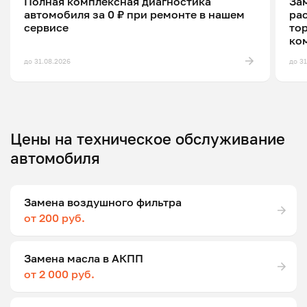
Полная комплексная диагностика
Зам
автомобиля за 0 ₽ при ремонте в нашем
ра
сервисе
то
ко
до 31.08.2026
до 3
Цены на техническое обслуживание
автомобиля
Замена воздушного фильтра
от 200 руб.
Замена масла в АКПП
от 2 000 руб.