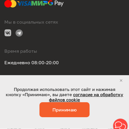
Мы в социальных сетях
Время работы
Ежедневно 08:00-20:00
Правовая информация
Продолжая использовать этот сайт и нажимая
кнопку «Принимаю», вы даете
согласие на обработку
ООО "Оригинал-сервис". Все права защищены 2026
файлов cookie
Принимаю
Работает на технологиях:
Jaky
Контакты
Услуги
Запись
Позвонить
Написать