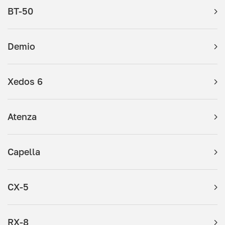
BT-50
Demio
Xedos 6
Atenza
Capella
CX-5
RX-8