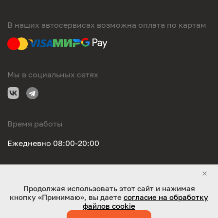
В наших автосервисах возможна оплата по картам
Мы в социальных сетях
Время работы
Ежедневно 08:00-20:00
Правовая информация
Продолжая использовать этот сайт и нажимая
кнопку «Принимаю», вы даете
согласие на обработку
ООО "Оригинал-сервис". Все права защищены 2026
файлов cookie