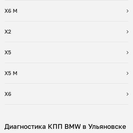
X6 M
X2
X5
X5 M
X6
Диагностика КПП BMW в Ульяновске