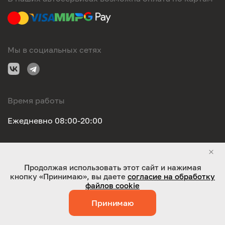
Мы в социальных сетях
Время работы
Ежедневно 08:00-20:00
Правовая информация
Продолжая использовать этот сайт и нажимая
кнопку «Принимаю», вы даете
согласие на обработку
ООО "Оригинал-сервис". Все права защищены 2026
файлов cookie
Принимаю
Работает на технологиях:
Jaky