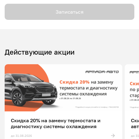
Записаться
Действующие акции
Скидка 20% на замену термостата и
Ск
диагностику системы охлаждения
ав
до 31.08.2026
до 3