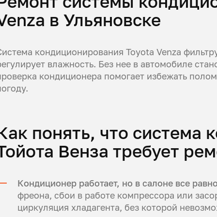
Ремонт системы кондицио
Venza в Ульяновске
Система кондиционирования Toyota Venza фильтру
регулирует влажность. Без нее в автомобиле ста
проверка кондиционера помогает избежать полом
погоду.
Как понять, что система
Тойота Венза требует ре
Кондиционер работает, но в салоне все равн
фреона, сбои в работе компрессора или засо
циркуляция хладагента, без которой невозм