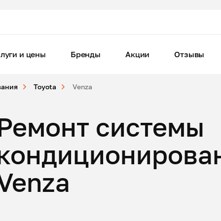
луги и цены
Бренды
Акции
Отзывы
вания
Toyota
Venza
Ремонт системы
кондиционирован
Venza