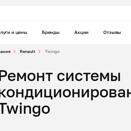
луги и цены
Бренды
Акции
Отзывы
вания
Renault
Twingo
Ремонт системы
кондиционирован
Twingo