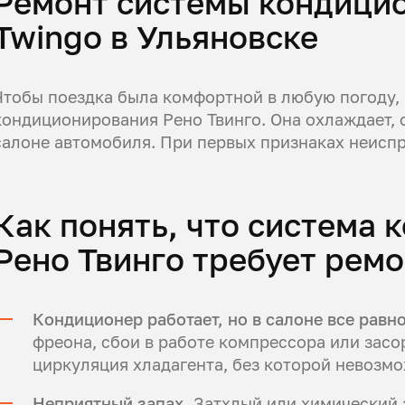
Ремонт системы кондицио
Twingo в Ульяновске
Чтобы поездка была комфортной в любую погоду,
кондиционирования Рено Твинго. Она охлаждает, 
салоне автомобиля. При первых признаках неиспр
Как понять, что система
Рено Твинго требует ремо
Кондиционер работает, но в салоне все равн
фреона, сбои в работе компрессора или засо
циркуляция хладагента, без которой невозм
Неприятный запах.
Затхлый или химический з