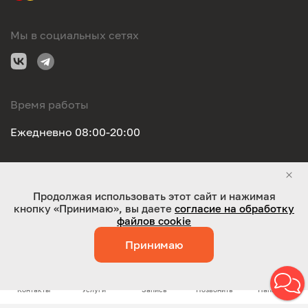
Мы в социальных сетях
Время работы
Ежедневно 08:00-20:00
Правовая информация
Продолжая использовать этот сайт и нажимая
кнопку «Принимаю», вы даете
согласие на обработку
ООО "Оригинал-сервис". Все права защищены 2026
файлов cookie
Принимаю
Работает на технологиях:
Jaky
Контакты
Услуги
Запись
Позвонить
Написать