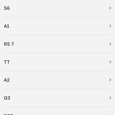
S6
A1
RS 7
TT
A2
Q3