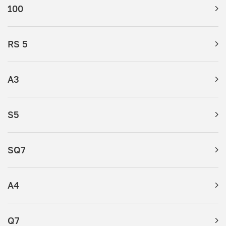
100
RS 5
A3
S5
SQ7
A4
Q7