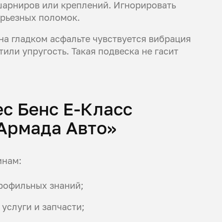
 шарниров или креплений. Игнорировать
ерьезных поломок.
на гладком асфальте чувствуется вибрация
тили упругость. Такая подвеска не гасит
с Бенс E-Класс
Армада Авто»
инам:
профильных знаний;
 услуги и запчасти;