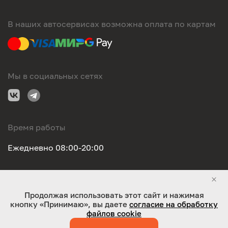
В наших автосервисах возможна оплата по картам
Мы в социальных сетях
Время работы
Ежедневно 08:00-20:00
Правовая информация
Продолжая использовать этот сайт и нажимая
кнопку «Принимаю», вы даете
согласие на обработку
ООО "Оригинал-сервис". Все права защищены 2026
файлов cookie