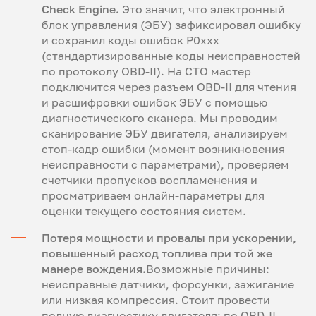
Check Engine.
Это значит, что электронный
блок управления (ЭБУ) зафиксировал ошибку
и сохранил
коды ошибок P0xxx
(стандартизированные коды неисправностей
по протоколу OBD-II). На СТО мастер
подключится через
разъем OBD-II
для
чтения
и расшифровки ошибок ЭБУ
с помощью
диагностического сканера
. Мы проводим
сканирование ЭБУ двигателя
, анализируем
стоп-кадр ошибки
(момент возникновения
неисправности с параметрами), проверяем
счетчики пропусков воспламенения
и
просматриваем онлайн-параметры
для
оценки текущего состояния систем.
Потеря мощности и провалы при ускорении,
повышенный расход топлива
при той же
манере вождения.
Возможные причины:
неисправные датчики, форсунки, зажигание
или низкая компрессия. Стоит провести
полную диагностику двигателя: по OBD-II,