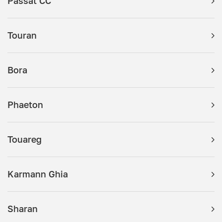
Passat CC
Touran
Bora
Phaeton
Touareg
Karmann Ghia
Sharan