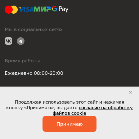
Мы в социальных сетях
Время работы
Ежедневно 08:00-20:00
Правовая информация
Продолжая использовать этот сайт и нажимая
кнопку «Принимаю», вы даете
согласие на обработку
ООО "Оригинал-сервис". Все права защищены 2026
файлов cookie
Принимаю
Работает на технологиях:
Jaky