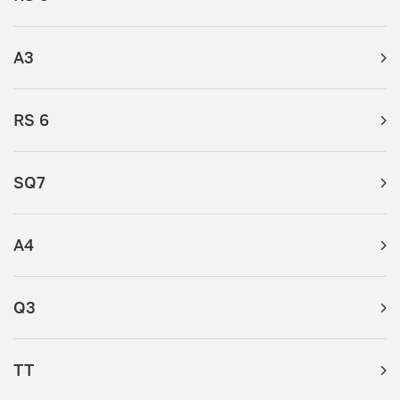
A3
RS 6
SQ7
A4
Q3
TT