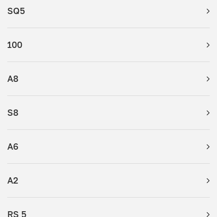
SQ5
100
A8
S8
A6
A2
RS 5