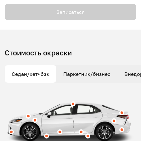
Записаться
Стоимость окраски
Седан/хетчбэк
Паркетник/бизнес
Внедо