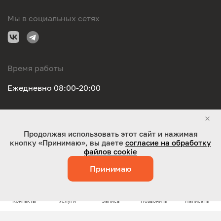
Мы в социальных сетях
Время работы
Ежедневно 08:00-20:00
Правовая информация
Продолжая использовать этот сайт и нажимая
кнопку «Принимаю», вы даете
согласие на обработку
ООО "Оригинал-сервис". Все права защищены 2026
файлов cookie
Принимаю
Работает на технологиях:
Jaky
Контакты
Услуги
Запись
Позвонить
Написать