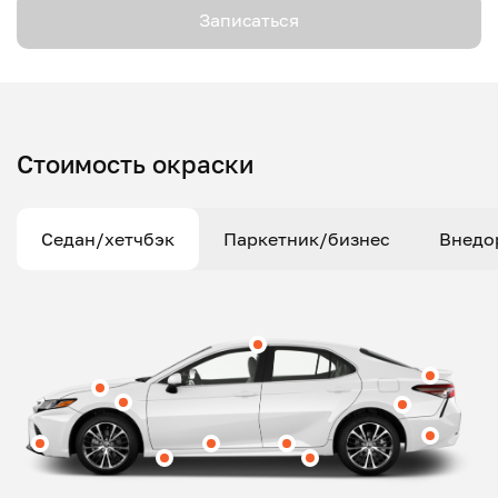
Записаться
Стоимость окраски
Седан/хетчбэк
Паркетник/бизнес
Внедо