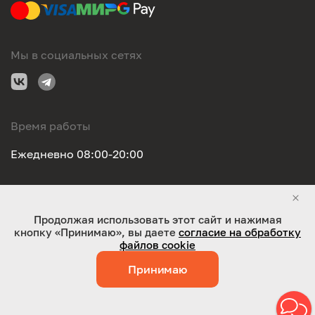
Мы в социальных сетях
Время работы
Ежедневно 08:00-20:00
Правовая информация
Продолжая использовать этот сайт и нажимая
кнопку «Принимаю», вы даете
согласие на обработку
ООО "Оригинал-сервис". Все права защищены 2026
файлов cookie
Принимаю
Работает на технологиях:
Jaky