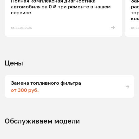
Полная комплексная диагностика
Зам
автомобиля за 0 ₽ при ремонте в нашем
ра
сервисе
то
ко
до 31.08.2026
до 3
Цены
Замена топливного фильтра
от 300 руб.
Обслуживаем модели