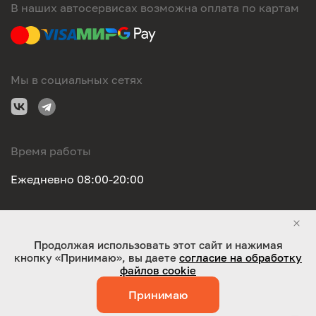
В наших автосервисах возможна оплата по картам
Мы в социальных сетях
Время работы
Ежедневно 08:00-20:00
Правовая информация
Продолжая использовать этот сайт и нажимая
кнопку «Принимаю», вы даете
согласие на обработку
ООО "Оригинал-сервис". Все права защищены 2026
файлов cookie
Принимаю
Работает на технологиях:
Jaky