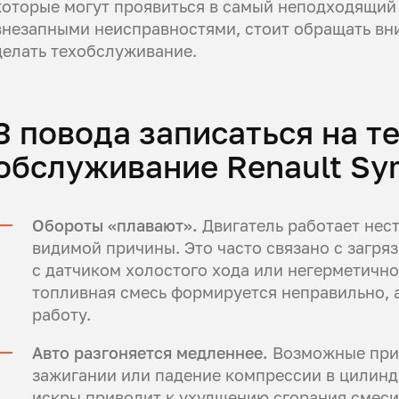
которые могут проявиться в самый неподходящий 
внезапными неисправностями, стоит обращать вни
делать техобслуживание.
3 повода записаться на т
обслуживание Renault Sy
Обороты «плавают».
Двигатель работает нест
видимой причины. Это часто связано с загр
с датчиком холостого хода или негерметично
топливная смесь формируется неправильно, 
работу.
Авто разгоняется медленнее.
Возможные прич
зажигании или падение компрессии в цилиндр
искры приводит к ухудшению сгорания смеси.