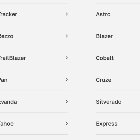
Tracker
Astro
Rezzo
Blazer
TrailBlazer
Cobalt
Van
Cruze
Evanda
Silverado
Tahoe
Express